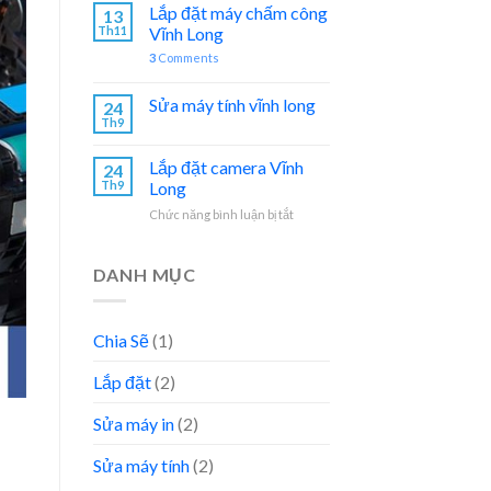
Lắp đặt máy chấm công
13
Th11
Vĩnh Long
3
Comments
Sửa máy tính vĩnh long
24
Th9
Lắp đặt camera Vĩnh
24
Th9
Long
ở
Chức năng bình luận bị tắt
Lắp
đặt
camera
DANH MỤC
Vĩnh
Long
Chia Sẽ
(1)
Lắp đặt
(2)
Sửa máy in
(2)
Sửa máy tính
(2)