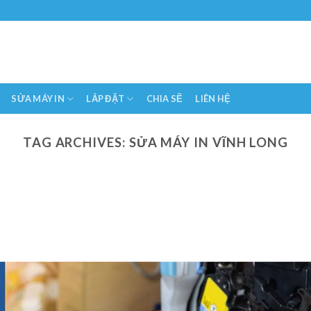
SỬA MÁY IN
LẮP ĐẶT
CHIA SẼ
LIÊN HỆ
TAG ARCHIVES:
SỬA MÁY IN VĨNH LONG