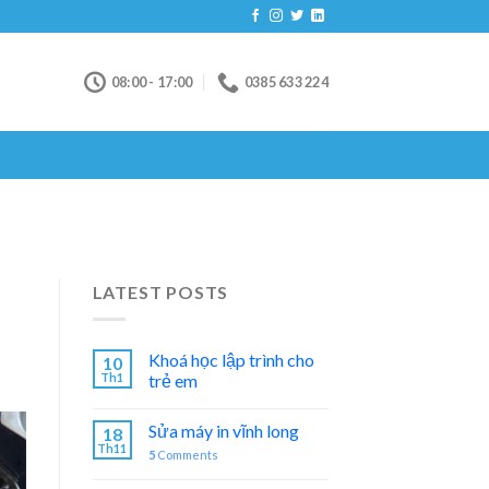
08:00 - 17:00
0385 633 224
LATEST POSTS
Khoá học lập trình cho
10
Th1
trẻ em
Sửa máy in vĩnh long
18
Th11
5
Comments