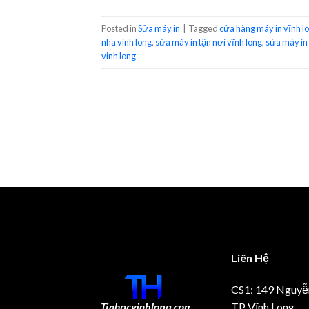
Posted in
Sửa máy in
|
Tagged
cửa hàng máy in vĩnh l
nha vinh long
,
sửa máy in tận nơi vĩnh long
,
sửa máy in
vinh long
Liên Hệ
CS1: 149 Nguyễ
TP Vĩnh Long