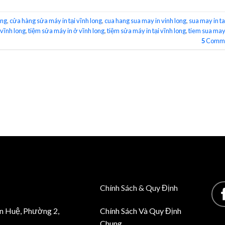
ong
,
cửa hàng sửa máy in tại vĩnh long
,
cua hang sua may in vinh long
,
sua may in ta
 vĩnh long
,
tiệm sửa máy in ở vĩnh long
,
tiệm sửa máy in tại vĩnh long
,
tiem sua may
5
Comme
Chính Sách & Quy Định
n Huệ, Phường 2,
Chính Sách Và Quy Định
Chung