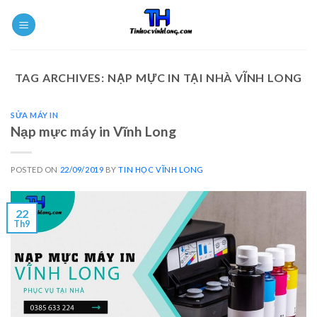
Skip
to
content
TAG ARCHIVES:
NẠP MỰC IN TẠI NHÀ VĨNH LONG
SỬA MÁY IN
Nạp mực máy in Vĩnh Long
POSTED ON
22/09/2019
BY
TIN HỌC VĨNH LONG
22
Th9