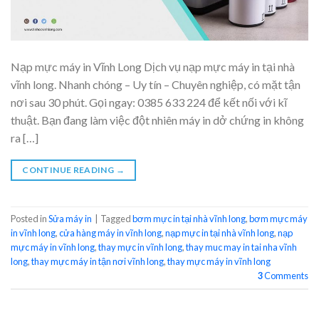
Nạp mực máy in Vĩnh Long Dịch vụ nạp mực máy in tại nhà
vĩnh long. Nhanh chóng – Uy tín – Chuyên nghiệp, có mặt tận
nơi sau 30 phút. Gọi ngay: 0385 633 224 để kết nối với kĩ
thuật. Bạn đang làm việc đột nhiên máy in dở chứng in không
ra […]
CONTINUE READING
→
Posted in
Sửa máy in
|
Tagged
bơm mực in tại nhà vĩnh long
,
bơm mực máy
in vĩnh long
,
cửa hàng máy in vĩnh long
,
nạp mực in tại nhà vĩnh long
,
nạp
mực máy in vĩnh long
,
thay mực in vĩnh long
,
thay muc may in tai nha vĩnh
long
,
thay mực máy in tận nơi vĩnh long
,
thay mực máy in vĩnh long
3
Comments