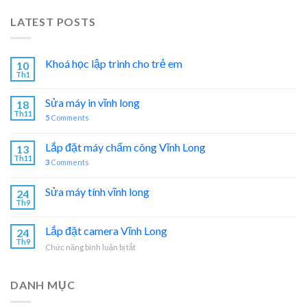
LATEST POSTS
Khoá học lập trình cho trẻ em
10
Th1
Sửa máy in vĩnh long
18
Th11
5
Comments
Lắp đặt máy chấm công Vĩnh Long
13
Th11
3
Comments
Sửa máy tính vĩnh long
24
Th9
Lắp đặt camera Vĩnh Long
24
Th9
ở
Chức năng bình luận bị tắt
Lắp
đặt
camera
DANH MỤC
Vĩnh
Long